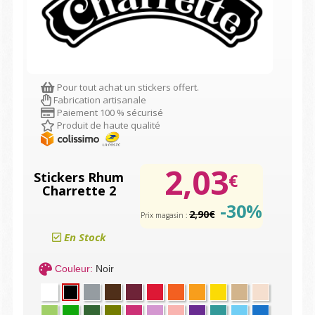
Pour tout achat un stickers offert.
Fabrication artisanale
Paiement 100 % sécurisé
Produit de haute qualité
2,03
Stickers Rhum
€
Charrette 2
-30%
2,90€
Prix magasin :
En Stock
Couleur:
Noir