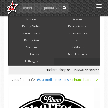
Toggl
navig
Muraux
Dessins
Racing Motos
Racing Autos
Racer Tuning
Pictogrammes
Racing 4x4
Divers
Animaux
Kits Motos
Pro. Events
Déco-Latéraux
Lettrages
stickers-shop.re
- Un MAX de stickers pas CH
Vous êtes ici
Accueil
>
Boissons
>
Rhum Charrette 2 -
Ref: STCKR_486