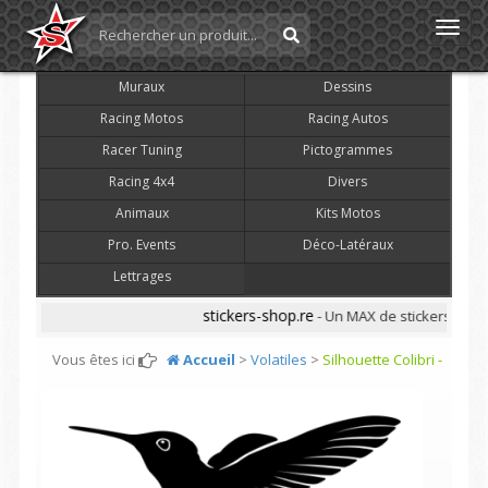
Toggl
navig
Muraux
Dessins
Racing Motos
Racing Autos
Racer Tuning
Pictogrammes
Racing 4x4
Divers
Animaux
Kits Motos
Pro. Events
Déco-Latéraux
Lettrages
stickers-shop.re
- Un MAX de stickers pas CH
Vous êtes ici
Accueil
>
Volatiles
>
Silhouette Colibri -
Ref: STCKR_488