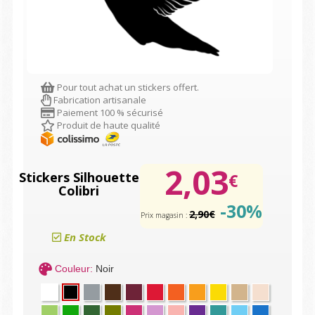
Pour tout achat un stickers offert.
Fabrication artisanale
Paiement 100 % sécurisé
Produit de haute qualité
2,03
Stickers Silhouette
€
Colibri
-30%
2,90€
Prix magasin :
En Stock
Couleur:
Noir